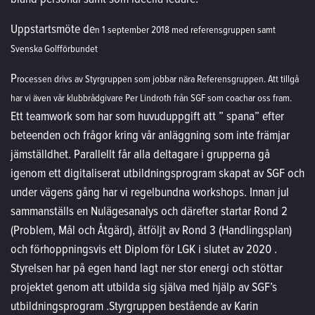
Uppstartsmöte de
n 1 s
eptemb
er 2018 m
ed
refer
ens
gruppe
n samt
S
v
enska Golfförbundet
P
r
ocesse
n drivs av Styrg
ruppen
som jobbar nära Ref
erensgruppen. Att tillgå
har vi även vår klubbrådgivare Per Lindroth från SGF som coachar oss fram.
Ett teamwork som har som huvuduppgift att ” spana” efter
beteenden och frågor kring vår anläggning som inte främjar
jämställdhet. Parallellt får alla deltagare i grupperna gå
igenom ett digitaliserat utbildningsprogram skapat av SGF och
under vägens gång har vi regelbundna workshops. Innan jul
sammanställs en Nulägesanalys och därefter startar Rond 2
(Problem, Mål och Åtgärd), åtföljt av Rond 3 (Handlingsplan)
och förhoppningsvis ett Diplom för LGK i slutet av 2020 .
Styrelsen har på egen hand lagt ner stor energi och stöttar
projektet genom att utbilda sig själva med hjälp av SGF’s
utbildningsprogram .Styrgruppen bestående av Karin