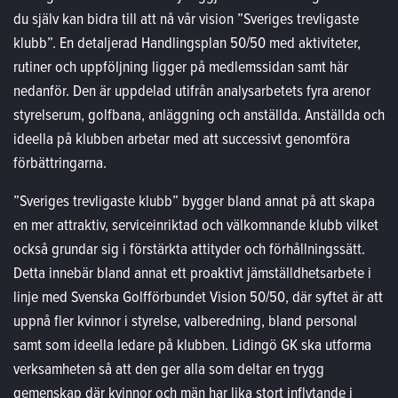
du själv kan bidra till att nå vår vision ”Sveriges trevligaste
klubb”. En detaljerad Handlingsplan 50/50 med aktiviteter,
rutiner och uppföljning ligger på medlemssidan samt här
nedanför. Den är uppdelad utifrån analysarbetets fyra arenor
styrelserum, golfbana, anläggning och anställda. Anställda och
ideella på klubben arbetar med att successivt genomföra
förbättringarna.
”Sveriges trevligaste klubb” bygger bland annat på att skapa
en mer attraktiv, serviceinriktad och välkomnande klubb vilket
också grundar sig i förstärkta attityder och förhållningssätt.
Detta innebär bland annat ett proaktivt jämställdhetsarbete i
linje med Svenska Golfförbundet Vision 50/50, där syftet är att
uppnå fler kvinnor i styrelse, valberedning, bland personal
samt som ideella ledare på klubben. Lidingö GK ska utforma
verksamheten så att den ger alla som deltar en trygg
gemenskap där kvinnor och män har lika stort inflytande i