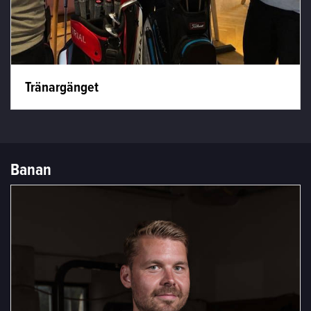
Tränargänget
Banan