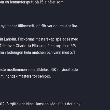
nom en femmetersputt på 15:e hålet som
ya banor tillkommit, därför var det en stor ära
från Laholm. Flickornas mästerskap spelades med
 Ärila över Charlotta Eliasson, Perstorp med 5/3.
aria i ledningen hela matchen och vann med 2/1
förste medlemmen som tilldelas LGK´s nyinrättade
om Irländsk mästare för seniors.
2. Birgitta och Nina Hansson såg till att det blev