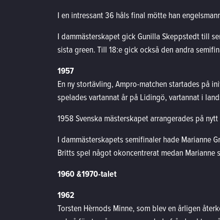
I en intressant 36 håls final mötte han engelsmanne
I dammästerskapet gick Gunilla Skeppstedt till s
sista green. Till 18:e gick också den andra semif
1957
En ny stortävling, Ampro-matchen startades på ini
spelades vartannat år på Lidingö, vartannat i land
1958 Svenska mästerskapet arrangerades på nytt p
I dammästerskapets semifinaler hade Marianne Gri
Britts spel något okoncentrerat medan Marianne 
1960 &1970-talet
1962
Torsten Hèrnods Minne, som blev en årligen återk