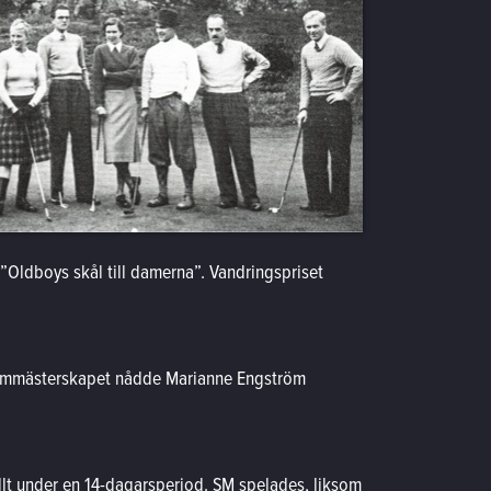
”Oldboys skål till damerna”. Vandringspriset
I dammästerskapet nådde Marianne Engström
llt under en 14-dagarsperiod. SM spelades, liksom