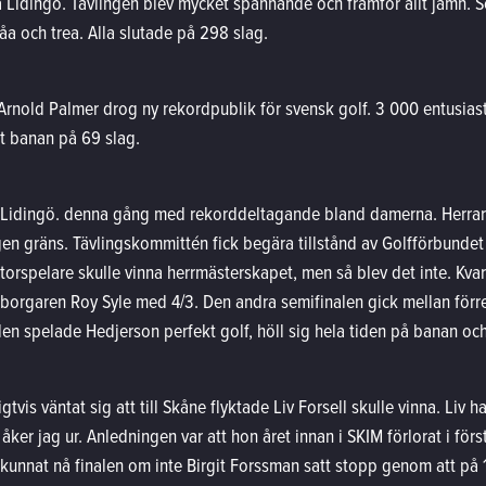
 Lidingö. Tävlingen blev mycket spännande och framför allt jämn.
 och trea. Alla slutade på 298 slag.
Arnold Palmer drog ny rekordpublik för svensk golf. 3 000 entusia
t banan på 69 slag.
på Lidingö. denna gång med rekorddeltagande bland damerna. Herra
en gräns. Tävlingskommittén fick begära tillstånd av Golfförbundet
torspelare skulle vinna herrmästerskapet, men så blev det inte. Kvar
eborgaren Roy Syle med 4/3. Den andra semifinalen gick mellan för
n spelade Hedjerson perfekt golf, höll sig hela tiden på banan och s
is väntat sig att till Skåne flyktade Liv Forsell skulle vinna. Liv 
ker jag ur. Anledningen var att hon året innan i SKIM förlorat i förs
kunnat nå finalen om inte Birgit Forssman satt stopp genom att på 