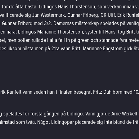
g för de åtta bästa. Lidingös Hans Thorstenson, som veckan innan vu
valificerade sig Jan Westermark, Gunnar Friberg, CR Ulff, Erik Runfel
log Gunnar Friberg med 3/2. Damernas mästerskap spelades på vanligt
n nära, Lidingös Marianne Thorstenson, syster till Hans, tog Britt ti
l, men bollen rullade i alla fall in på green och stannade fyra meter
es liksom nästa men på 21:a vann Britt. Marianne Engström gick åter 
k Runfelt vann sedan han i finalen besegrat Fritz Dahlborn med 10/
g spelades för första gången på Lidingö. Vann gjorde Arne Werkell
mstad som tvåa. Något Lidingöpar placerade sig inte bland de frä