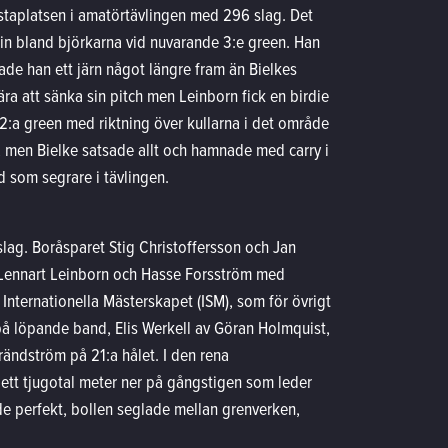
rstaplatsen i amatörtävlingen med 296 slag. Det
 in bland björkarna vid nuvarande 3:e green. Han
lade han ett järn något längre fram än Bielkes
ra att sänka sin pitch men Leinborn fick en birdie
2:a green med riktning över kullarna i det område
a, men Bielke satsade allt och hamnade med carry i
d som segrare i tävlingen.
lag. Boråsparet Stig Christoffersson och Jan
 Lennart Leinborn och Hasse Forsström med
 Internationella Mästerskapet (ISM), som för övrigt
på löpande band, Elis Werkell av Göran Holmquist,
ändström på 21:a hålet. I den rena
ett tjugotal meter ner på gångstigen som leder
ade perfekt, bollen seglade mellan grenverken,