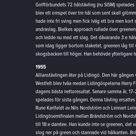
Golfförbundets 72 hålstävling (nu SISM) spelades 
blev ett omspel över tre hål som sent skall glömm
hade inte fri sving men fick iväg ett bra men kort
andraslag. Bielkes approach rullade över greenen 
och ledde nu med ett slag. Det dåvarande 3:e hål
som idag ligger bortom staketet, greenen låg till
skogsbacken till höger. Han behövde ytterligare t
1955
Allianstävlingen åter på Lidingö. Den här gången
Westfelt blev tvåa medan Lidingöspelarna Harry 
dagens bästa nettoresultat. Senare samma år, 17‑21
spelades för sista gången. Denna tävling ersatte
Rune Karlfeldt av Nils Nordström och Lennart Lei
Lidingösemifinalen mellan Brändström och Nordstr
till 18:e damtee. Han kunde inte se greenen, det v
slog ner på green och stannade vid hålkanten. Brä