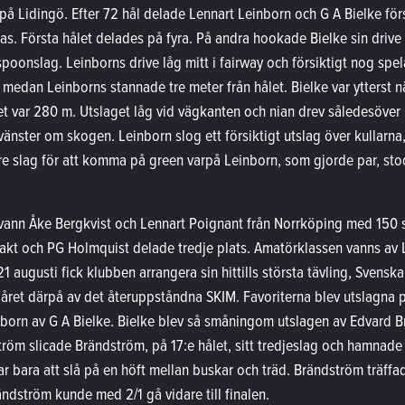
på Lidingö. Efter 72 hål delade Lennart Leinborn och G A Bielke fö
as. Första hålet delades på fyra. På andra hookade Bielke sin drive
 spoonslag. Leinborns drive låg mitt i fairway och försiktigt nog spe
medan Leinborns stannade tre meter från hålet. Bielke var ytterst nä
et var 280 m. Utslaget låg vid vägkanten och nian drev såledesöver 
 vänster om skogen. Leinborn slog ett försiktigt utslag över kullarn
re slag för att komma på green varpå Leinborn, som gjorde par, sto
 vann Åke Bergkvist och Lennart Poignant från Norrköping med 150 s
Fakt och PG Holmquist delade tredje plats. Amatörklassen vanns av
 augusti fick klubben arrangera sin hittills största tävling, Svenska
s året därpå av det återuppståndna SKIM. Favoriterna blev utslagna 
nborn av G A Bielke. Bielke blev så småningom utslagen av Edvard Br
öm slicade Brändström, på 17:e hålet, sitt tredjeslag och hamnade 
ar bara att slå på en höft mellan buskar och träd. Brändström träff
ndström kunde med 2/1 gå vidare till finalen.