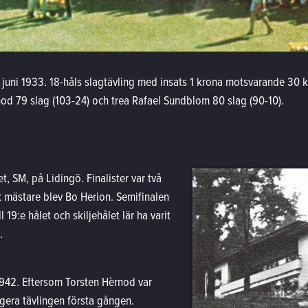
juni 1933. 18-håls slagtävling med insats 1 krona motsvarande 30 k
nod 79 slag (103-24) och trea Rafael Sundblom 80 slag (90-10).
, SM, på Lidingö. Finalister var två
 mästare blev Bo Herion. Semifinalen
 19:e hålet och skiljehålet lär ha varit
.
1942. Eftersom Torsten Hèrnod var
ngera tävlingen första gången.