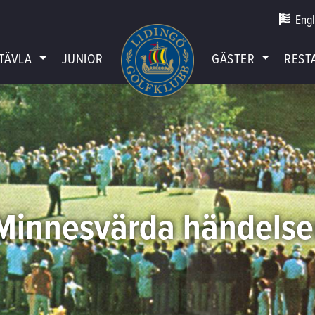
Engl
TÄVLA
JUNIOR
GÄSTER
REST
Minnesvärda händelse