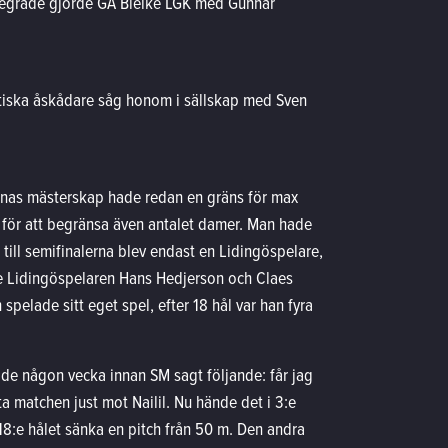
 Segrade gjorde GA Bielke LGK med Gunnar
stiska åskådare såg honom i sällskap med Sven
rnas mästerskap hade redan en gräns för max
 för att begränsa även antalet damer. Man hade
 till semifinalerna blev endast en Lidingöspelare,
re Lidingöspelaren Hans Hedjerson och Claes
pelade sitt eget spel, efter 18 hål var han fyra
hade någon vecka innan SM sagt följande: får jag
ta matchen just mot Nailil. Nu hände det i 3:e
18:e hålet sänka en pitch från 50 m. Den andra