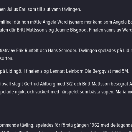
n Julius Earl som till slut vann tävlingen.
emifinal där hon mötte Angela Ward (senare mer känd som Angela Bo
inalen där Britt Mattsson slog Jeanne Bisgood. Finalen vanns av War
tiativ av Erik Runfelt och Hans Schröder. Tävlingen spelades på Lid
sorten.
å Lidingö. I finalen slog Lennart Leinborn Ola Bergqvist med 5/4.
pvall slagit Gertrud Ahlberg med 3/2 och Britt Mattsson besegrat A
spelade mjukt och vackert med närspelet som bästa vapen. Marianne
ommande tävling, spelades för första gången 1962 med deltagande a