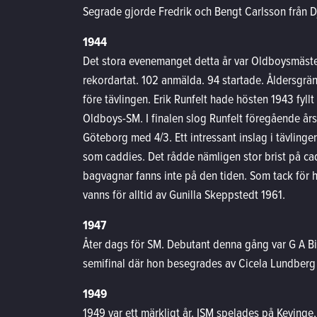
Segrade gjorde Fredrik och Bengt Carlsson från D
1944
Det stora evenemanget detta år var Oldboysmäste
rekordartat. 102 anmälda. 94 startade. Åldersgrän
före tävlingen. Erik Runfelt hade hösten 1943 fyllt
Oldboys-SM. I finalen slog Runfelt föregående år
Göteborg med 4/3. Ett intressant inslag i tävling
som caddies. Det rådde nämligen stor brist på c
bagvagnar fanns inte på den tiden. Som tack för h
vanns för alltid av Gunilla Skeppstedt 1961.
1947
Åter dags för SM. Debutant denna gång var G A Bi
semifinal där hon besegrades av Cicela Lundberg 
1949
1949 var ett märkligt år. ISM spelades på Keving