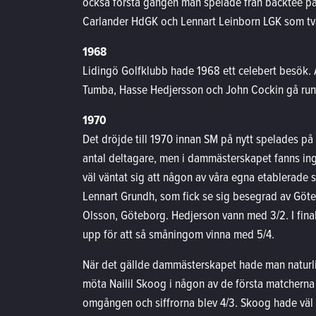
också första gången man spelade från backtee på
Carlander HdGK och Lennart Leinborn LGK som tvåa
1968
Lidingö Golfklubb hade 1968 ett celebert besök. 
Tumba, Hasse Hedjersson och John Cockin gå run
1970
Det dröjde till 1970 innan SM på nytt spelades 
antal deltagare, men i dammästerskapet fanns ing
väl väntat sig att någon av våra egna etablerade s
Lennart Grundh, som fick se sig besegrad av Göt
Olsson, Göteborg. Hedjerson vann med 3/2. I finale
upp för att så småningom vinna med 5/4.
När det gällde dammästerskapet hade man naturligtv
möta Nailil Skoog i någon av de första matcherna å
omgången och siffrorna blev 4/3. Skoog hade väl 