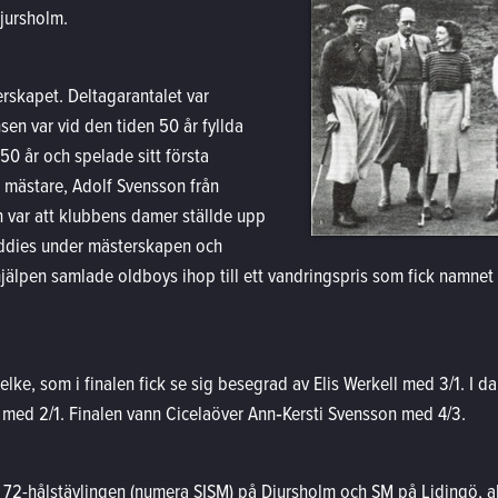
jursholm.
rskapet. Deltagarantalet var
sen var vid den tiden 50 år fyllda
 50 år och spelade sitt första
s mästare, Adolf Svensson från
en var att klubbens damer ställde upp
addies under mästerskapen och
jälpen samlade oldboys ihop till ett vandringspris som fick namnet 
elke, som i finalen fick se sig besegrad av Elis Werkell med 3/1. 
med 2/1. Finalen vann Cicelaöver Ann‑Kersti Svensson med 4/3.
e, 72-hålstävlingen (numera SISM) på Djursholm och SM på Lidingö, a