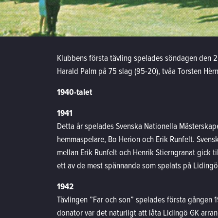
Klubbens första tävling spelades söndagen den 2 
Harald Palm på 75 slag (95-20), tvåa Torsten Hèr
1940-talet
1941
Detta år spelades Svenska Nationella Mästerskapet
hemmaspelare, Bo Herion och Erik Runfelt. Svensk
mellan Erik Runfelt och Henrik Stierngranat gick till
ett av de mest spännande som spelats på Lidingö
1942
Tävlingen ”Far och son” spelades första gången 
donator var det naturligt att låta Lidingö GK arra