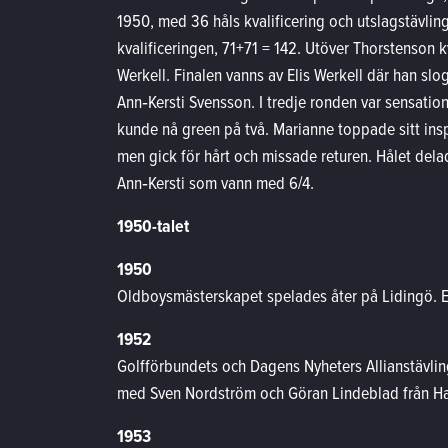
1950, med 36 håls kvalificering och utslagstävlin
kvalificeringen, 71+71 = 142. Utöver Thorstenson k
Werkell. Finalen vanns av Elis Werkell där han s
Ann‑Kersti Svensson. I tredje ronden var sensatione
kunde nå green på två. Marianne toppade sitt inspe
men gick för hårt och missade returen. Hålet delad
Ann‑Kersti som vann med 6/4.
1950-talet
1950
Oldboysmästerskapet spelades åter på Lidingö. Eri
1952
Golfförbundets och Dagens Nyheters Allianstävlin
med Sven Nordström och Göran Lindeblad från Hal
1953