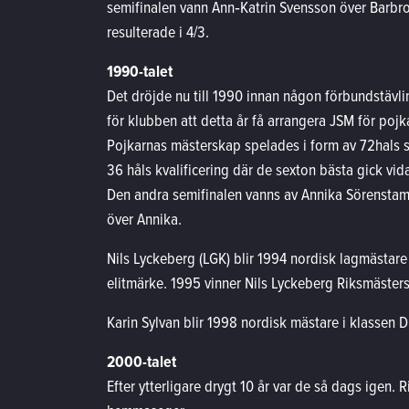
semifinalen vann Ann‑Katrin Svensson över Barbr
resulterade i 4/3.
1990-talet
Det dröjde nu till 1990 innan någon förbundstävli
för klubben att detta år få arrangera JSM för pojka
Pojkarnas mästerskap spelades i form av 72­hals 
36 håls kvalificering där de sexton bästa gick vida
Den andra semifinalen vanns av Annika Sörenstam, 
över Annika.
Nils Lyckeberg (LGK) blir 1994 nordisk lagmästare
elitmärke. 1995 vinner Nils Lyckeberg Riksmästers
Karin Sylvan blir 1998 nordisk mästare i klassen D 
2000-talet
Efter ytterligare drygt 10 år var de så dags igen.