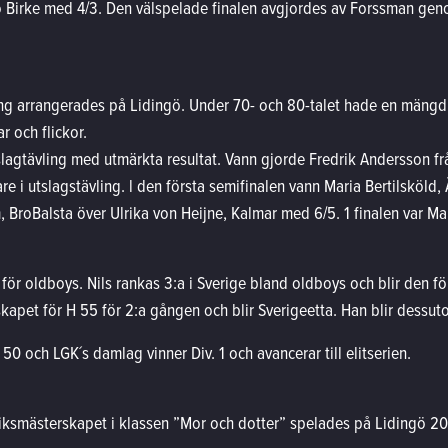
o Birke med 4/3. Den välspelade finalen avgjordes av Forssman ge
ng arrangerades på Lidingö. Under 70- och 80-talet hade en mängd n
r och flickor.
slagtävling med utmärkta resultat. Vann gjorde Fredrik Andersson 
re i utslagstävling. l den första semifinalen vann Maria Bertilsköld,
Bro­Balsta över Ulrika von Heijne, Kalmar med 6/5. 1 finalen var M
 för oldboys. Nils rankas 3:a i Sverige bland oldboys och blir den 
kapet för H 55 för 2:a gången och blir Sverigeetta. Han blir dessut
50 och LGK´s damlag vinner Div. 1 och avancerar till elitserien.
 Riksmästerskapet i klassen ”Mor och dotter” spelades på Lidingö 200