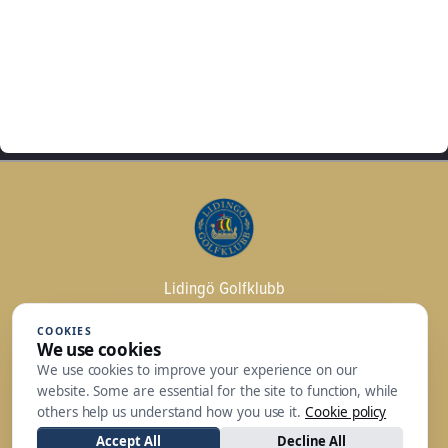
Lidingö Golfklubb
Trolldalsvägen 2
COOKIES
181 30 Lidingö
We use cookies
We use cookies to improve your experience on our
Växeln: 08 - 731 79 00 | Restaurangen: 08 -
website. Some are essential for the site to function, while
765 27 00
others help us understand how you use it.
Cookie policy
kansli@lidingogk.se
Accept All
Decline All