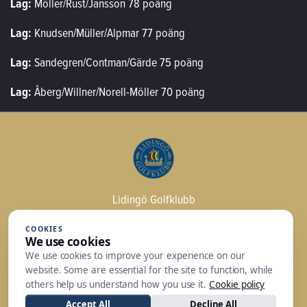
Lag:
Möller/Rust/Jansson 78 poäng
Lag:
Knudsen/Müller/Alpmar 77 poäng
Lag:
Sandegren/Contman/Gärde 75 poäng
Lag:
Åberg/Willner/Norell-Möller 70 poäng
Lidingö Golfklubb
Trolldalsvägen 2
COOKIES
181 30 Lidingö
We use cookies
We use cookies to improve your experience on our
Växeln: 08 - 731 79 00 | Restaurangen: 08 -
website. Some are essential for the site to function, while
765 27 00
others help us understand how you use it.
Cookie policy
kansli@lidingogk.se
Accept All
Decline All