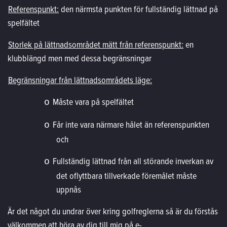
Referenspunkt:
den närmsta punkten för fullständig lättnad på
spelfältet
Storlek på lättnadsområdet mätt från referenspunkt:
en
klubblängd men med dessa begränsningar
Begränsningar från lättnadsområdets läge:
Måste vara på spelfältet
o
Får inte vara närmare hålet än referenspunkten
o
och
Fullständig lättnad från all störande inverkan av
o
det oflyttbara tillverkade föremålet måste
uppnås
Är det något du undrar över kring golfreglerna så är du förstås
välkommen att höra av dig till mig på e-