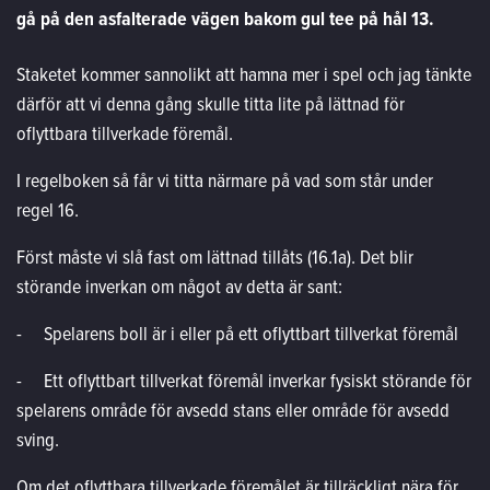
gå på den asfalterade vägen bakom gul tee på hål 13.
Staketet kommer sannolikt att hamna mer i spel och jag tänkte
därför att vi denna gång skulle titta lite på lättnad för
oflyttbara tillverkade föremål.
I regelboken så får vi titta närmare på vad som står under
regel 16.
Först måste vi slå fast om lättnad tillåts (16.1a). Det blir
störande inverkan om något av detta är sant:
-
Spelarens boll är i eller på ett oflyttbart tillverkat föremål
-
Ett oflyttbart tillverkat föremål inverkar fysiskt störande för
spelarens område för avsedd stans eller område för avsedd
sving.
Om det oflyttbara tillverkade föremålet är tillräckligt nära för