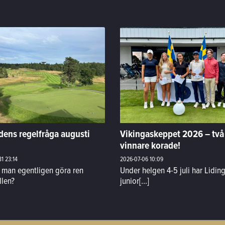
ens regelfråga augusti
Vikingaskeppet 2026 – två
vinnare korade!
31
23:14
2026-07-06
10:09
r man egentligen göra ren
Under helgen 4-5 juli har Lidin
llen?
junior[...]