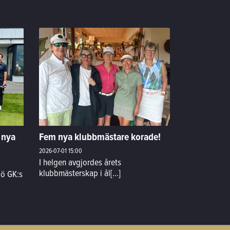
 nya
Fem nya klubbmästare korade!
2026-07-01
15:00
I helgen avgjordes årets
klubbmästerskap i ål[...]
gö GK:s